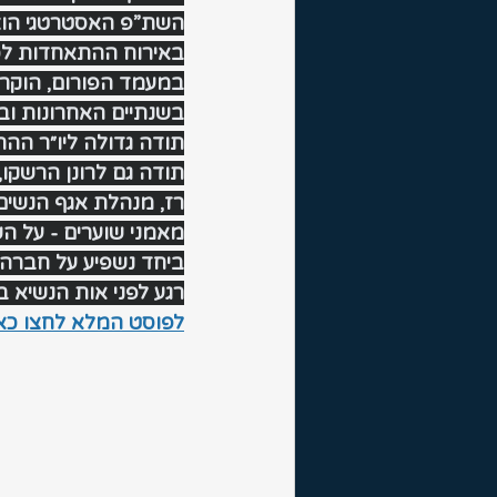
השת”פ האסטרטגי הוצ
באירוח ההתאחדות לכ
במעמד הפורום, הוקרנו
בשנתיים האחרונות ובי
תודה גדולה ליו״ר ההת
תודה גם לרונן הרשקו,
מאמני שוערים - על ה
ביחד נשפיע על חברה 
רגע לפני אות הנשיא 
לפוסט המלא לחצו כא