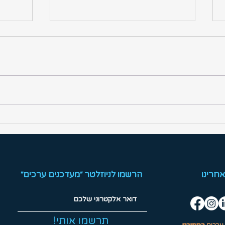
סיכום שבוע ב״ערכים בספורט״
טורני
25/26 ב״ליגת ה
אחרינו
הרשמו לניוזלטר ״מעדכנים ערכים״
!תרשמו אותי