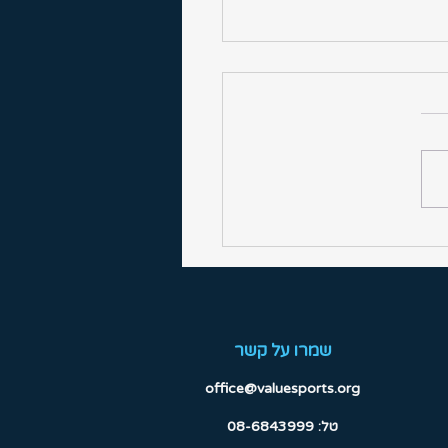
ר השרון הראשון לעונת
כפר״
שמרו על קשר
office@valuesports.org
טל:
08-6843999