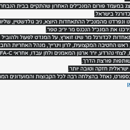
ג במעמד פורום המנכ״לים האחרון שהתקיים בבית הנבחרו
דורגל בישראל.
 ונפרדנו מהמנכ״ל ההתאחדות היוצא, ניב גולדשטיין, שליו
רכנו את המנכ״ל הנכנס מר יריב טפר.
אחדות לכדורגל מר שינו זוארץ, על המנדט לפעול ולהוביל
 ראש החטיבה המקצועית, לרון וינרייך, מנהל האחריות החבר
שותפות פורצת הדרך.
ישראלית חזקה וטובה יותר.
בספורט, נאחל בהצלחה רבה לכל הקבוצות והמועדונים המת
ן