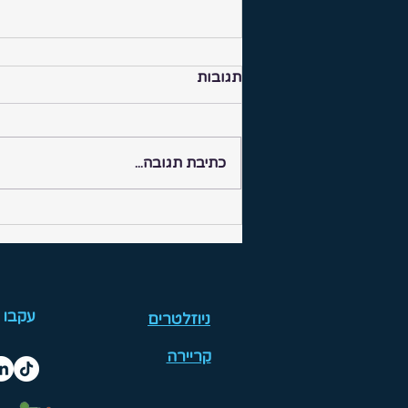
תגובות
כתיבת תגובה...
תוכנית ״ערכים פלוס״ בשיתוף
״אתנה״ 🤝🏽
עקבו 
ניוזלטרים
קריירה