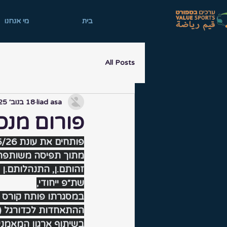
בית
מי אנחנו
All Posts
liad asa
18 בנוב׳ 2025
פורום מנכ
פותחים את עונת 25/26 בשיתוף פעולה אסטרטגי עם ההתאחדות לכדורגל בישראל
מתוך תפיסה משותפת כ
זהותם.ן, התנהלותם.ן ו
שת״פ ייחודי,
במסגרתו פותח קורס חד
בשיתוף ארגון המאמני