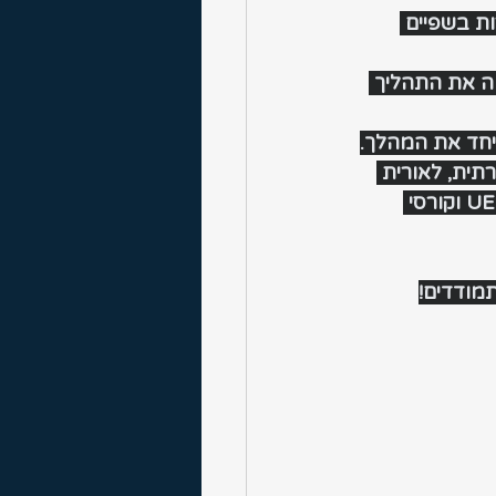
ת בשפיים 
וה את התהליך 
 יחד את המהלך.
תית, לאורית 
רז, מנהלת אגף הנשים, לצחי נהרדע, יו״ר ארגון המאמנים ולחן עבדו, אחראי UEFA-C וקורסי 
מודדים!