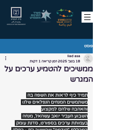
פוסט
liad asa
18 בנוב׳ 2025
זמן קריאה 1 דקות
ממשיכים להטמיע ערכים על
המגרש
תמיד כיף לראות את השפה בה 
משתמשים המנחים הנפלאים שלנו 
והאהבה שלהם למקצוע
השבוע העביר יואב עשהאל, מנחה 
בעמותת ערכים בספורט, סדנת עומק 